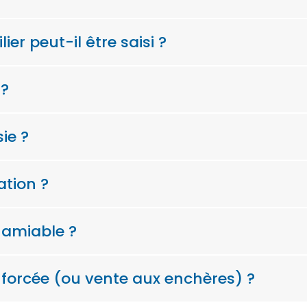
er peut-il être saisi ?
 ?
ie ?
ation ?
 amiable ?
forcée (ou vente aux enchères) ?