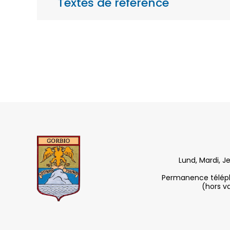
Textes de référence
Lund, Mardi, J
Permanence télépho
(hors v