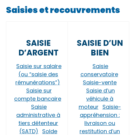
Saisies et recouvrements
SAISIE
SAISIE D’UN
D’ARGENT
BIEN
Saisie sur salaire
Saisie
(ou “saisie des
conservatoire
rémunérations”)
Saisie-vente
Saisie sur
Saisie d’un
compte bancaire
véhicule à
Saisie
moteur
Saisie-
administrative à
appréhension :
tiers détenteur
livraison ou
(SATD)
Solde
restitution d’un