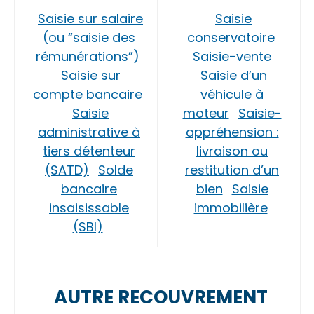
Saisie sur salaire
Saisie
(ou “saisie des
conservatoire
rémunérations”)
Saisie-vente
Saisie sur
Saisie d’un
compte bancaire
véhicule à
Saisie
moteur
Saisie-
administrative à
appréhension :
tiers détenteur
livraison ou
(SATD)
Solde
restitution d’un
bancaire
bien
Saisie
insaisissable
immobilière
(SBI)
AUTRE RECOUVREMENT