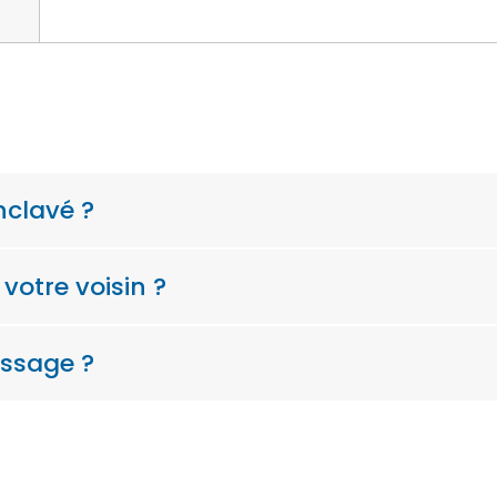
enclavé ?
 votre voisin ?
assage ?