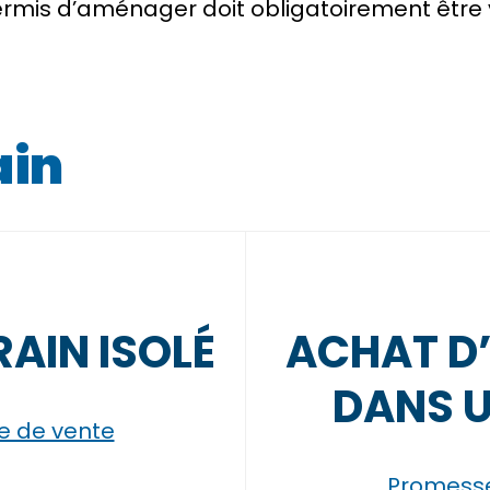
permis d’aménager doit obligatoirement être
ain
AIN ISOLÉ
ACHAT D’
DANS U
e de vente
Promesse