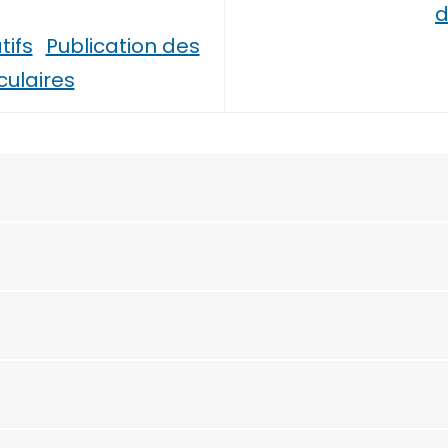
d
ifs
Publication des
culaires