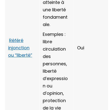
atteinte à
une liberté
fondament
ale.
Exemples :
Référé
libre
injonction
Oui
circulation
ou “liberté”
des
personnes,
liberté
d’expressio
n ou
d’opinion,
protection
de la vie