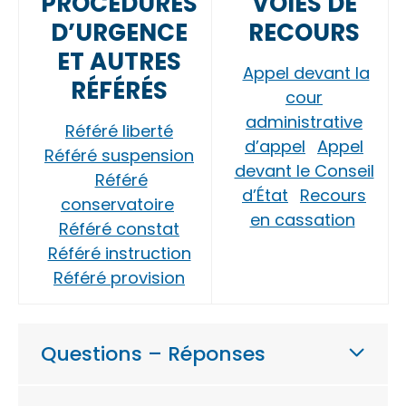
PROCÉDURES
VOIES DE
D’URGENCE
RECOURS
ET AUTRES
Appel devant la
RÉFÉRÉS
cour
administrative
Référé liberté
d’appel
Appel
Référé suspension
devant le Conseil
Référé
d’État
Recours
conservatoire
en cassation
Référé constat
Référé instruction
Référé provision
Questions – Réponses