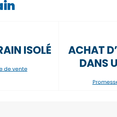
ain
AIN ISOLÉ
ACHAT D’
DANS U
e de vente
Promesse