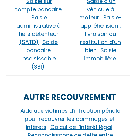
Saisie sur
Saisie d’un
compte bancaire
véhicule à
Saisie
moteur
Saisie-
administrative à
appréhension :
tiers détenteur
livraison ou
(SATD)
Solde
restitution d’un
bancaire
bien
Saisie
insaisissable
immobilière
(SBI)
AUTRE RECOUVREMENT
Aide aux victimes d’infraction pénale
pour recouvrer les dommages et
intérêts
Calcul de l’intérêt légal
Reconnaissance de dette entre