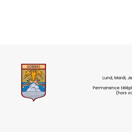
Lund, Mardi, J
Permanence télépho
(hors v