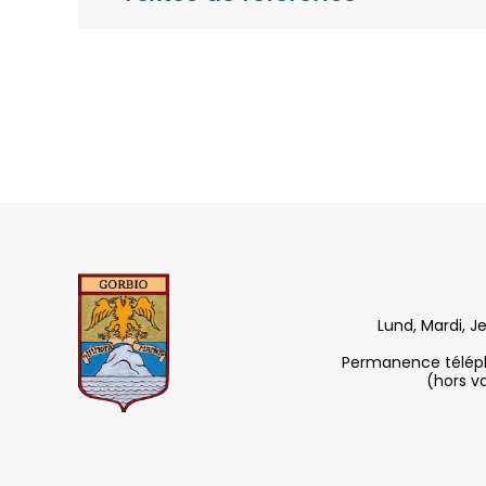
Lund, Mardi, J
Permanence télépho
(hors v