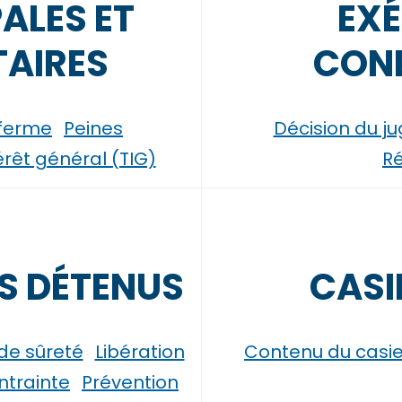
PALES ET
EXÉ
AIRES
CON
 ferme
Peines
Décision du j
térêt général (TIG)
Ré
NS DÉTENUS
CASI
de sûreté
Libération
Contenu du casie
ntrainte
Prévention