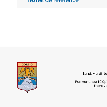
Textes de référence
Lund, Mardi, J
Permanence télépho
(hors v