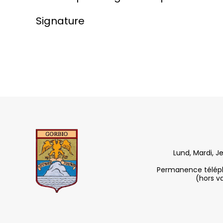
Signature
Lund, Mardi, J
Permanence télépho
(hors v