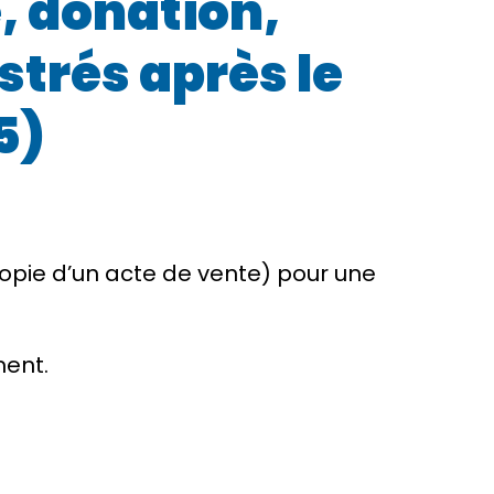
, donation,
trés après le
5)
pie d’un acte de vente) pour une
ment.