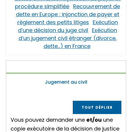
procédure simplifiée
Recouvrement de
dette en Europe : injonction de payer et
règlement des petits litiges
Exécution
d’une décision du juge civil
Exécution
d’un jugement civil étranger (divorce,
dette…) en France
Jugement au civil
TOUT DÉPLIER
Vous pouvez demander une
et/ou
une
copie exécutoire
de la décision de justice