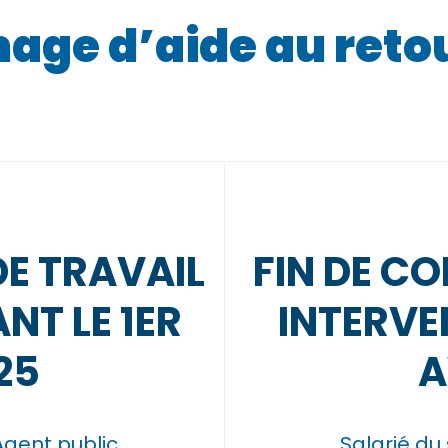
age d’aide au retou
DE TRAVAIL
FIN DE C
NT LE 1ER
INTERVEN
25
A
Agent public
Salarié du