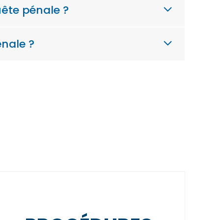
uête pénale ?
énale ?