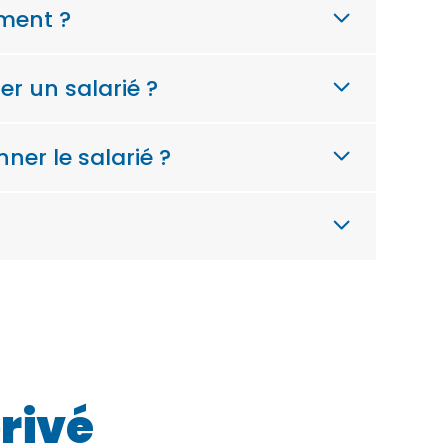
ement ?
er un salarié ?
ner le salarié ?
privé