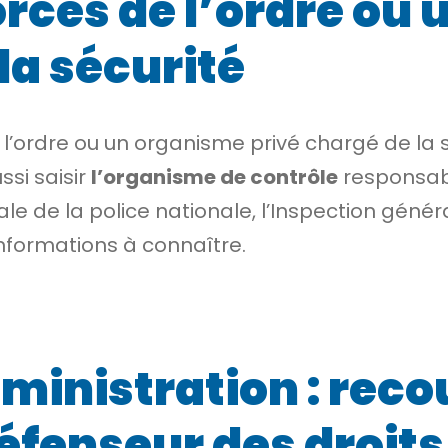
forces de l’ordre o
la sécurité
 l’ordre ou un organisme privé chargé de la s
ssi saisir
l’organisme de contrôle
responsabl
érale de la police nationale, l’Inspection gé
informations à connaître.
dministration : reco
éfenseur des droits