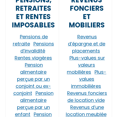
PENSIONS,
REVENUS
RETRAITES
FONCIERS
ET RENTES
ET
IMPOSABLES
MOBILIERS
Pensions de
Revenus
retraite
Pensions
d’épargne et de
d’invalidité
placements
Rentes viagères
Plus-values sur
Pension
valeurs
alimentaire
mobilières
Plus-
perçue par un
values
conjoint ou ex-
immobilières
conjoint
Pension
Revenus fonciers
alimentaire
de location vide
perçue par un
Revenus d’une
enfant
Pension
location meublée