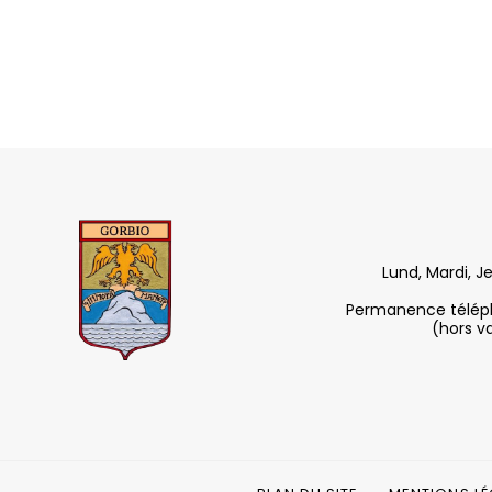
Lund, Mardi, J
Permanence télépho
(hors v