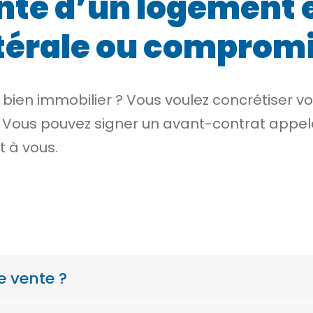
te d’un logement e
térale ou comprom
bien immobilier ? Vous voulez concrétiser v
f ? Vous pouvez signer un avant-contrat appe
t à vous.
 vente ?