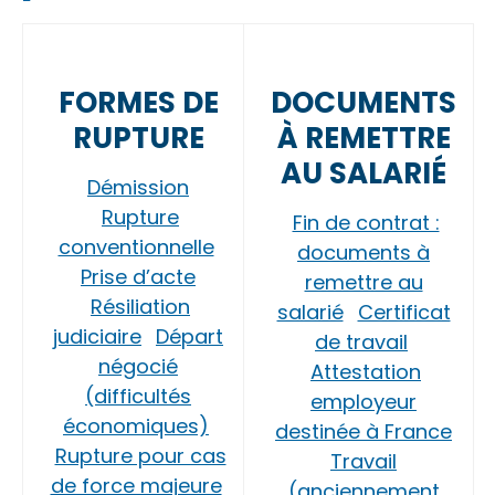
FORMES DE
DOCUMENTS
RUPTURE
À REMETTRE
AU SALARIÉ
Démission
Rupture
Fin de contrat :
conventionnelle
documents à
Prise d’acte
remettre au
Résiliation
salarié
Certificat
judiciaire
Départ
de travail
négocié
Attestation
(difficultés
employeur
économiques)
destinée à France
Rupture pour cas
Travail
de force majeure
(anciennement