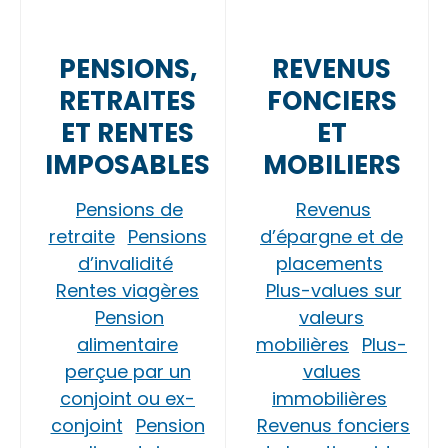
PENSIONS,
REVENUS
RETRAITES
FONCIERS
ET RENTES
ET
IMPOSABLES
MOBILIERS
Pensions de
Revenus
retraite
Pensions
d’épargne et de
d’invalidité
placements
Rentes viagères
Plus-values sur
Pension
valeurs
alimentaire
mobilières
Plus-
perçue par un
values
conjoint ou ex-
immobilières
conjoint
Pension
Revenus fonciers