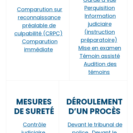
Perquisition
Comparution sur
Information
reconnaissance
judiciaire
préalable de
(instruction
culpabilité (CRPC)
préparatoire)
Comparution
Mise en examen
immédiate
Témoin assisté
Audition des
témoins
MESURES
DÉROULEMENT
DE SURETÉ
D’UN PROCÈS
Contrôle
Devant le tribunal de
judiciaire
police
Devant le