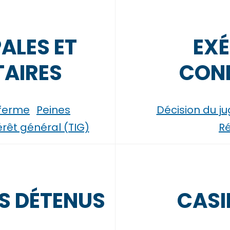
PALES ET
EXÉ
AIRES
CON
 ferme
Peines
Décision du j
térêt général (TIG)
Ré
NS DÉTENUS
CASI