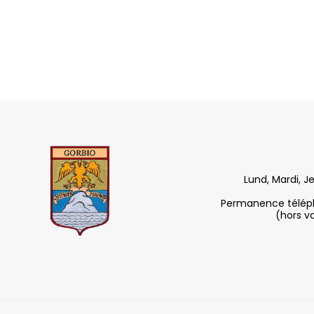
Lund, Mardi, J
Permanence télépho
(hors v