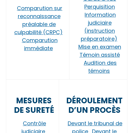
Perquisition
Comparution sur
Information
reconnaissance
judiciaire
préalable de
(instruction
culpabilité (CRPC)
préparatoire)
Comparution
Mise en examen
immédiate
Témoin assisté
Audition des
témoins
MESURES
DÉROULEMENT
DE SURETÉ
D’UN PROCÈS
Contrôle
Devant le tribunal de
judiciaire
police
Devant le