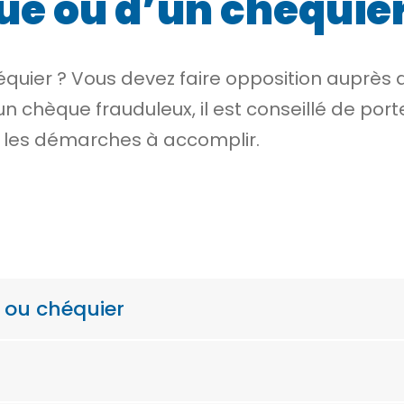
ue ou d’un chéquie
équier ? Vous devez
faire opposition
auprès d
 chèque frauduleux, il est conseillé de port
ci les démarches à accomplir.
e ou chéquier