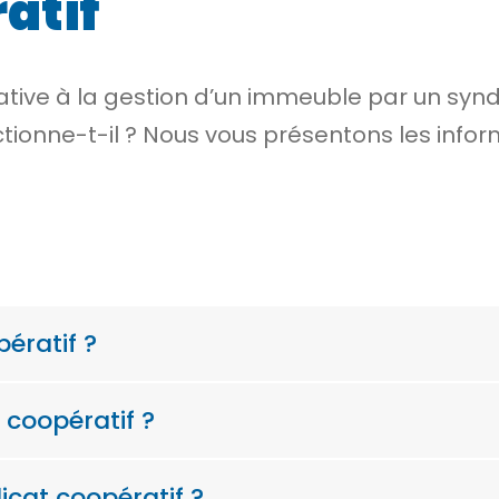
atif
ative
à la gestion d’un immeuble par un syndi
ionne-t-il ? Nous vous présentons les infor
ératif ?
coopératif ?
cat coopératif ?