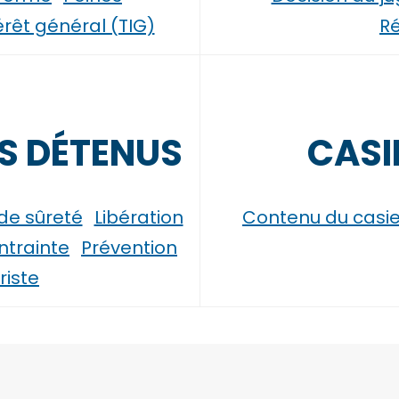
térêt général (TIG)
Ré
NS DÉTENUS
CASI
de sûreté
Libération
Contenu du casie
ntrainte
Prévention
riste