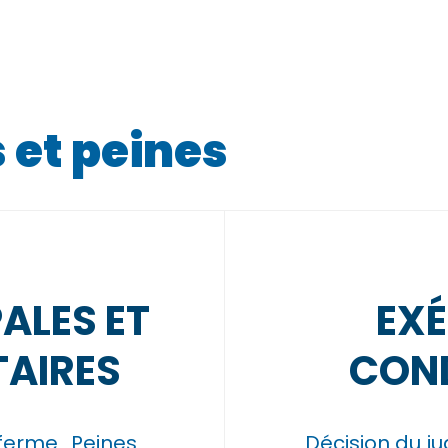
et peines
PALES ET
EXÉ
AIRES
CON
 ferme
Peines
Décision du j