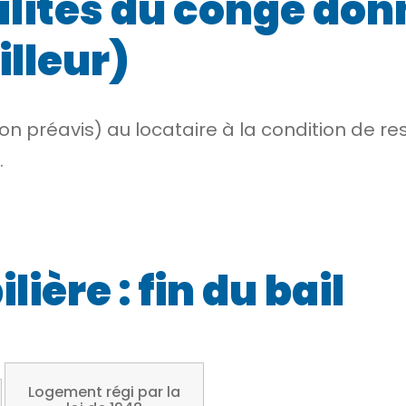
lités du congé donn
illeur)
n préavis) au locataire à la condition de re
.
ière : fin du bail
Logement régi par la