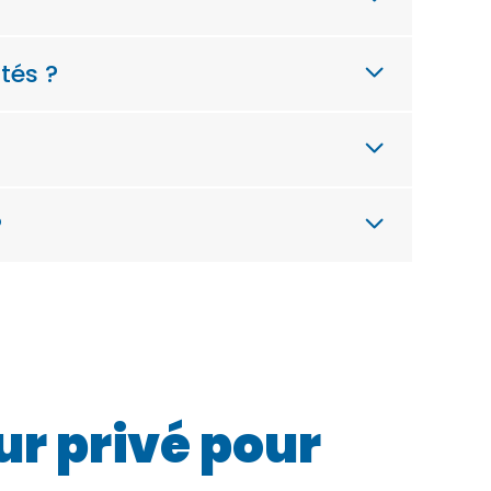
tés ?
?
ur privé pour