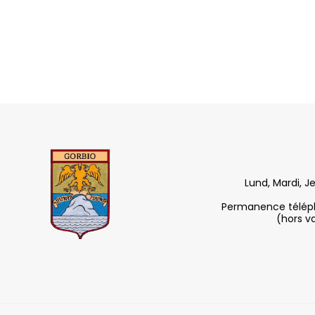
Lund, Mardi, J
Permanence télépho
(hors v