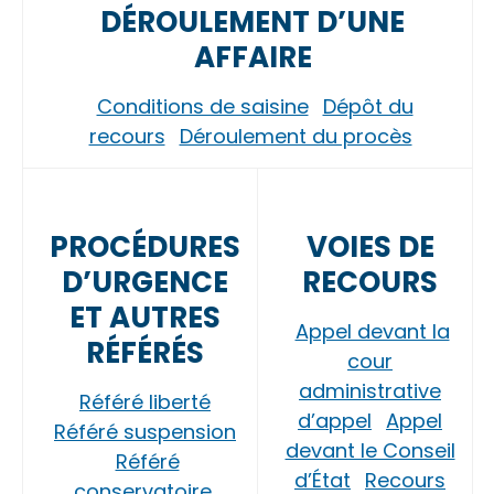
DÉROULEMENT D’UNE
AFFAIRE
Conditions de saisine
Dépôt du
recours
Déroulement du procès
PROCÉDURES
VOIES DE
D’URGENCE
RECOURS
ET AUTRES
Appel devant la
RÉFÉRÉS
cour
administrative
Référé liberté
d’appel
Appel
Référé suspension
devant le Conseil
Référé
d’État
Recours
conservatoire