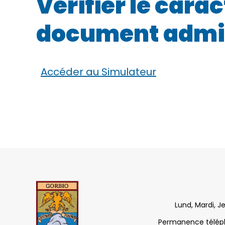
Vérifier le car
document admin
Accéder au Simulateur
Lund, Mardi, J
Permanence télépho