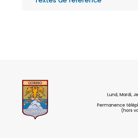
Textes de référence
Lund, Mardi, J
Permanence télépho
(hors v