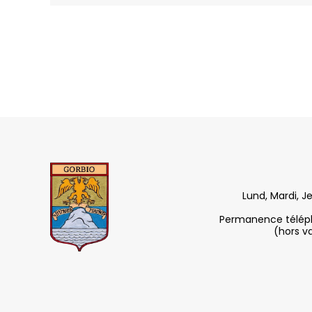
Lund, Mardi, J
Permanence télépho
(hors v