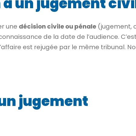
 à un jugement civi
er une
décision civile ou pénale
(jugement, o
connaissance de la date de l’audience. C’es
. L’affaire est rejugée par le même tribunal. 
’un jugement