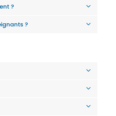
ment ?
eignants ?