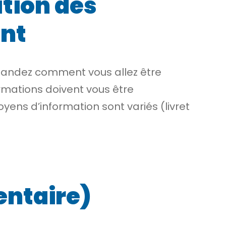
ation des
ant
emandez comment vous allez être
ormations doivent vous être
ens d’information sont variés (livret
entaire)