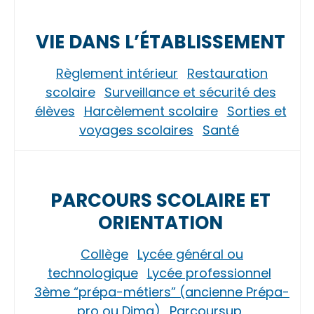
VIE DANS L’ÉTABLISSEMENT
Règlement intérieur
Restauration
scolaire
Surveillance et sécurité des
élèves
Harcèlement scolaire
Sorties et
voyages scolaires
Santé
PARCOURS SCOLAIRE ET
ORIENTATION
Collège
Lycée général ou
technologique
Lycée professionnel
3ème “prépa-métiers” (ancienne Prépa-
pro ou Dima)
Parcoursup