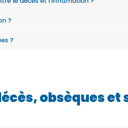
tre le décès et l’inhumation ?
on ?
es ?
décès, obsèques et 