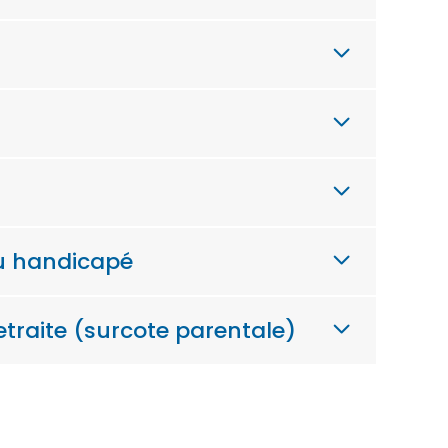
ou handicapé
etraite (surcote parentale)