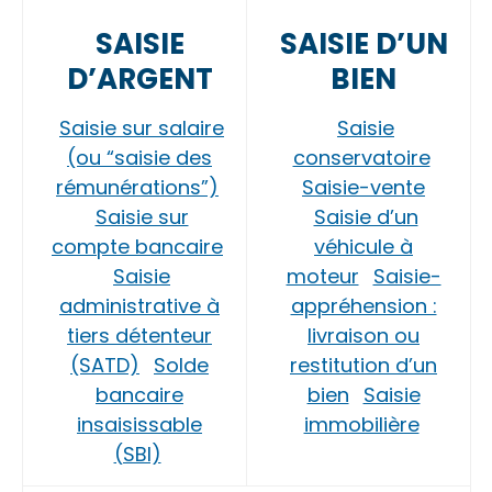
SAISIE
SAISIE D’UN
D’ARGENT
BIEN
Saisie sur salaire
Saisie
(ou “saisie des
conservatoire
rémunérations”)
Saisie-vente
Saisie sur
Saisie d’un
compte bancaire
véhicule à
Saisie
moteur
Saisie-
administrative à
appréhension :
tiers détenteur
livraison ou
(SATD)
Solde
restitution d’un
bancaire
bien
Saisie
insaisissable
immobilière
(SBI)