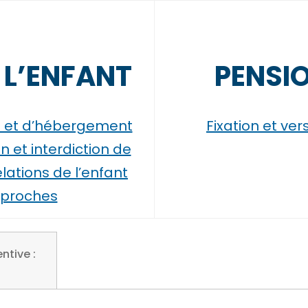
 L’ENFANT
PENSI
te et d’hébergement
Fixation et ve
n et interdiction de
lations de l’enfant
s proches
ntive :