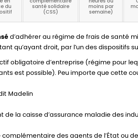
e en
complémentaire
heures ou
ce du
santé solidaire
moins par
mo
ositif
(CSS)
semaine)
nsé
d’adhérer au régime de frais de santé mi
nt qu’ayant droit, par l’un des dispositifs su
ectif obligatoire d’entreprise (régime pour l
ants est possible). Peu importe que cette cou
dit
Madelin
de la caisse d’assurance maladie des indust
complémentaire des agents de l’État ou des co