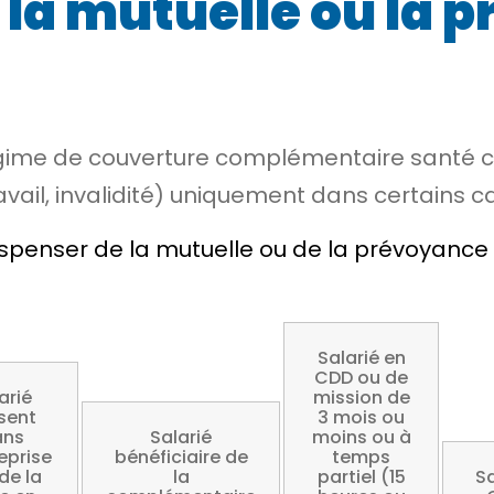
 la mutuelle ou la 
gime de couverture complémentaire santé col
ail, invalidité) uniquement dans certains ca
penser de la mutuelle ou de la prévoyance d
Salarié en
CDD ou de
arié
mission de
sent
3 mois ou
ans
Salarié
moins ou à
reprise
bénéficiaire de
temps
 de la
la
partiel (15
Sa