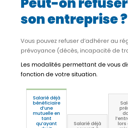
Peut-on refuser
son entreprise ?
Vous pouvez refuser d’adhérer au ré
prévoyance (décès, incapacité de trav
Les modalités permettant de vous dis
fonction de votre situation.
Salarié déjà
bénéficiaire
Sal
d’une
pré
mutuelle en
d
tant
l’ent
qu’ayant
Salarié déjà
lors