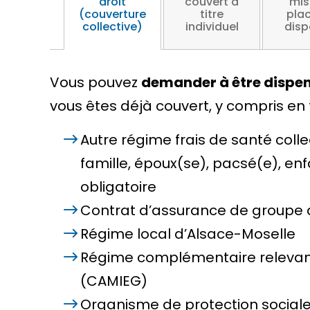
droit
couvert à
mis
(couverture
titre
pla
collective)
individuel
disp
Vous pouvez
demander à être dispe
vous êtes déjà couvert, y compris en ta
Autre régime frais de santé coll
famille, époux(se), pacsé(e), enf
obligatoire
Contrat d’assurance de groupe 
Régime local d’Alsace-Moselle
Régime complémentaire relevant 
(CAMIEG)
Organisme de protection sociale 