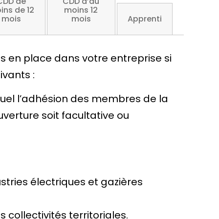
CDD de
CDD d’au
ins de 12
moins 12
mois
mois
Apprenti
s en place dans votre entreprise si
ivants :
equel l’adhésion des membres de la
verture soit facultative ou
ries électriques et gazières
llectivités territoriales.