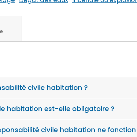
lage
Dégât des eaux
Incendie ou explosio
s
re
abilité civile habitation ?
le habitation est-elle obligatoire ?
ponsabilité civile habitation ne fonctio