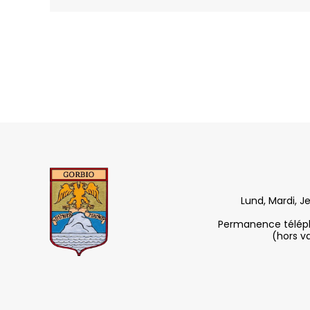
Lund, Mardi, J
Permanence télépho
(hors v