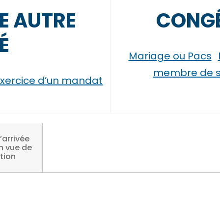
E AUTRE
CONGÉ
É
Mariage ou Pacs
membre de sa
xercice d’un mandat
’arrivée
n vue de
tion