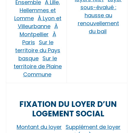
Ensemble
À Lille,
sous-évalué :
Hellemmes et
hausse au
Lomme
À Lyon et
renouvellement
Villeurbanne
À
du bail
Montpellier
À
Paris
Sur le
territoire du Pays
basque
Sur le
territoire de Plaine
Commune
FIXATION DU LOYER D’UN
LOGEMENT SOCIAL
Montant du loyer
Supplément de loyer