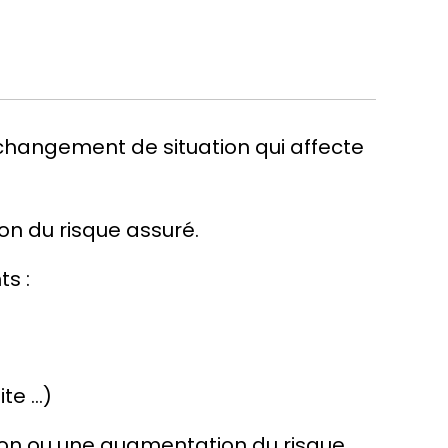
 changement de situation qui affecte
on du risque assuré.
s :
ite …)
ion ou une augmentation du risque