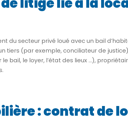
de litige lié à la lo
nt du secteur privé loué avec un bail d’habitat
un tiers
(par exemple, conciliateur de justice) 
 le bail, le loyer, l’état des lieux …), proprié
s.
ière : contrat de lo